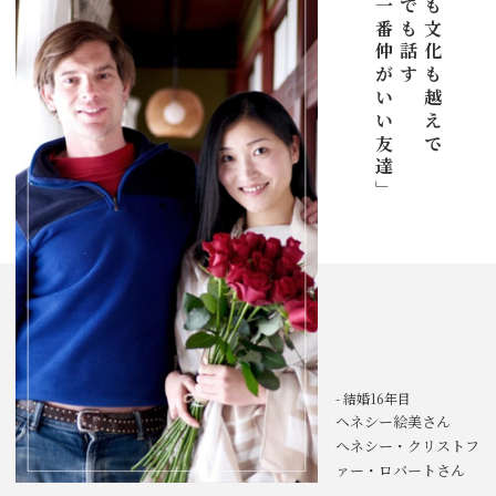
「一番仲がいい友達」
何でも話す
国も文化も越えて、
- 結婚16年目
ヘネシー絵美さん
ヘネシー・クリストフ
ァー・ロバートさん