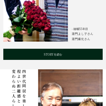
- 結婚55年目
斎門よし子さん
斎門重光さん
STORYを読む
変わらぬ二人らしさ。
程よい距離感と
四世代同居を楽しむ秘訣は