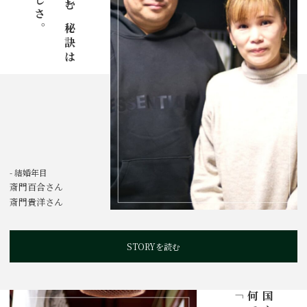
- 結婚年目
斎門百合さん
斎門貴洋さん
STORYを読む