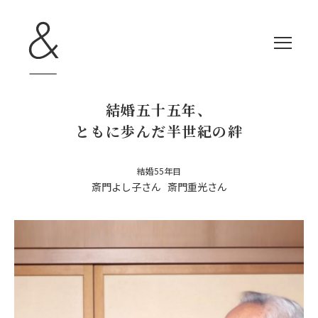
結婚五十五年、
ともに歩んだ半世紀の絆
トップ
TOP
結婚55年目
斎門よし子さん
斎門重光さん
イベント
EVENT
コンセプト
CONCEPT