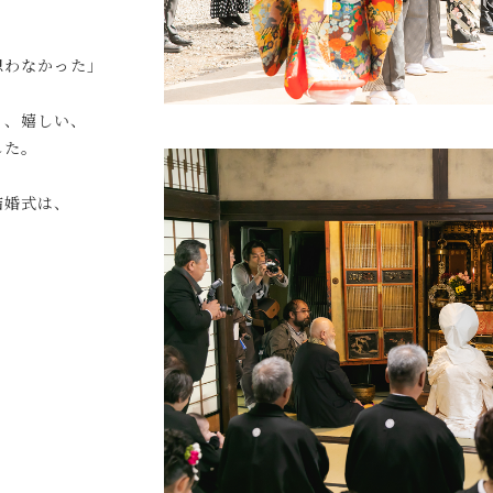
わなかった」
く、嬉しい、
した。
結婚式は、
」