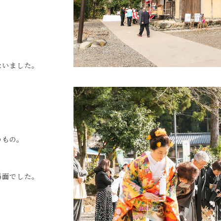
、
ないました。
のもの。
場面でした。
、