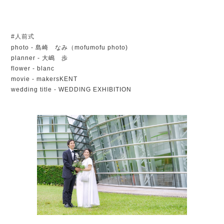
#人前式
photo - 島崎 なみ（mofumofu photo)
planner - 大嶋 歩
flower - blanc
movie - makersKENT
wedding title - WEDDING EXHIBITION