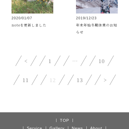
2020/01/07
2019/12/23
noteを更新しました
年末年始冬期休業のお知
らせ
<
1
…
10
11
12
13
>
TOP
Service
Gallery
News
About